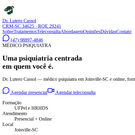
Dr. Lutero
Cassol
CRM-SC 34625 · RQE 29241
Sobre
Tratamentos
Teleconsulta
Abordagem
Opiniões
Dúvidas
Contato
(47) 98897-4846
MÉDICO PSIQUIATRA
Uma psiquiatria
centrada
em quem você é.
Dr. Lutero Cassol — médico psiquiatra em Joinville-SC e online, form
Agendar presencial
Agendar teleconsulta
Formação
UFPel e HRHDS
Atendimento
Presencial + Online
Local
Joinville-SC